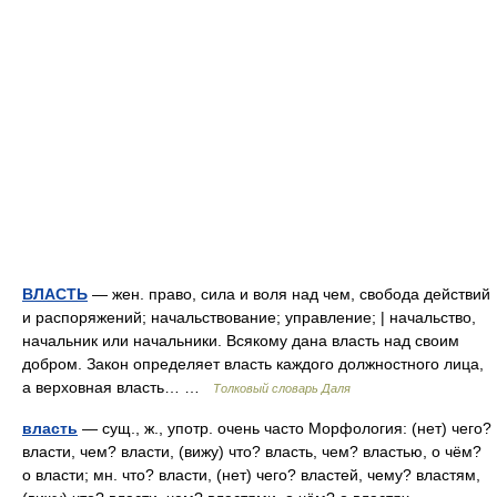
ВЛАСТЬ
— жен. право, сила и воля над чем, свобода действий
и распоряжений; начальствование; управление; | начальство,
начальник или начальники. Всякому дана власть над своим
добром. Закон определяет власть каждого должностного лица,
а верховная власть… …
Толковый словарь Даля
власть
— сущ., ж., употр. очень часто Морфология: (нет) чего?
власти, чем? власти, (вижу) что? власть, чем? властью, о чём?
о власти; мн. что? власти, (нет) чего? властей, чему? властям,