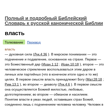
Полный и подробный Библейский
Словарь к русской канонической Библии
власть
Толкование
Перевод
власть
— духовная сила (
Лук.4:36
). В мирском понимании — это
подчинение и подавление, основанное на страхе. Первое —
это Божественный дар (
Иоан.1:12
;
Иоан.10:18
), второе — это
человеческое стремление воспользоваться этим даром в
личных или партийных (что в конечном итоге одно и то же)
целях. В первом смысле власть принадлежит Богу (
Мат.28:18
;
Рим.13:1
), во втором — диаволу (
Лук.4:6
). В первом смысле
она осуществляется Божией милостью, любовью,
долготерпением; во втором — обманом и насилием.
Понятие власти в умах людей, оставивших страх Божий,
соединено лишь с подчинением человека человеку. Человек в