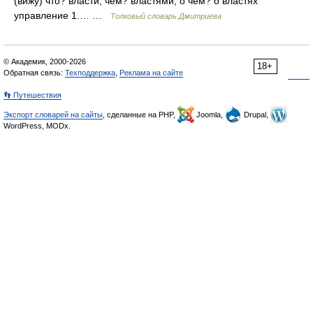
(вижу) что? власти, чем? властями, о чём? о властях
управление 1.… …
Толковый словарь Дмитриева
© Академик, 2000-2026
18+
Обратная связь:
Техподдержка
,
Реклама на сайте
👣 Путешествия
Экспорт словарей на сайты
, сделанные на PHP,
Joomla,
Drupal,
WordPress, MODx.