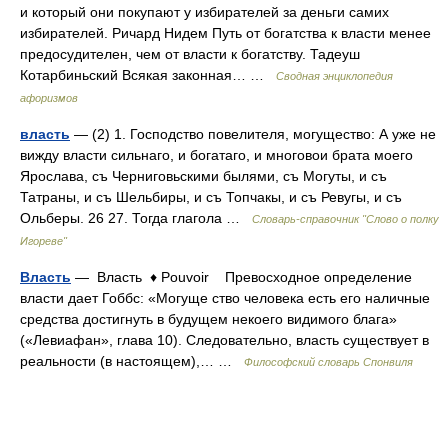
и который они покупают у избирателей за деньги самих
избирателей. Ричард Нидем Путь от богатства к власти менее
предосудителен, чем от власти к богатству. Тадеуш
Котарбиньский Всякая законная… …
Сводная энциклопедия
афоризмов
власть
— (2) 1. Господство повелителя, могущество: А уже не
вижду власти сильнаго, и богатаго, и многовои брата моего
Ярослава, съ Черниговьскими былями, съ Могуты, и съ
Татраны, и съ Шельбиры, и съ Топчакы, и съ Ревугы, и съ
Ольберы. 26 27. Тогда глагола …
Словарь-справочник "Слово о полку
Игореве"
Власть
— Власть ♦ Pouvoir Превосходное определение
власти дает Гоббс: «Могуще ство человека есть его наличные
средства достигнуть в будущем некоего видимого блага»
(«Левиафан», глава 10). Следовательно, власть существует в
реальности (в настоящем),… …
Философский словарь Спонвиля