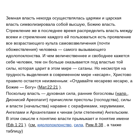
Земная власть некогда осуществлялась царями и царская
власть символизировала собой высшую, Божию власть.
Стремление же в последнее время распределить власть между
всеми и стремление каждого ей пользоваться есть проявление
все возрастающего культа самовозвеличения (почти
обожествления) человека — самого вызывающего
идолопоклонства. И чем величественнее и свободнее кажется
себе человек, тем он больше оказывается под властью той
силы, которая царит в этом мире — сатаны. Но несмотря на
трудность выделения в современном мире «кесаря», Христово
правило остается неизменным: «Отдавайте кесарево кесарю, а
Божие — Богу» (
Мат.22:21
).
Поскольку власть — духовная сила, ранние богословы (
напр.
,
Дионисий Ареопагит) причисляли престолы (господства), силы
и власти (начальства) наравне с серафимами, херувимами,
Ангелами и Архангелами к чинам (или степеням) Ангельским.
В этом смысле к понятию власти прымыкает и понятие имени
(
Еф.1:21
). (
см.
идолопоклонство
,
сила
,
Рим.8:38
, а также
таблицу)