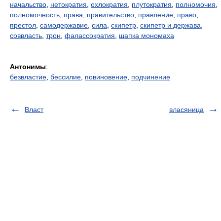
начальство
,
нетократия
,
охлократия
,
плутократия
,
полномочия
,
полномочность
,
права
,
правительство
,
правление
,
право
,
престол
,
самодержавие
,
сила
,
скипетр
,
скипетр и держава
,
соввласть
,
трон
,
фалассократия
,
шапка мономаха
Антонимы
:
безвластие
,
бессилие
,
повиновение
,
подчинение
Власт
власяница