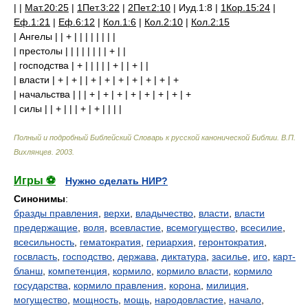
| |
Мат.20:25
|
1Пет.3:22
|
2Пет.2:10
| Иуд.1:8 |
1Кор.15:24
|
Еф.1:21
|
Еф.6:12
|
Кол.1:6
|
Кол.2:10
|
Кол.2:15
| Ангелы | | + | | | | | | | |
| престолы | | | | | | | | + | |
| господства | + | | | | | + | | + | |
| власти | + | + | | + | + | + | + | + | + | +
| начальства | | | + | + | + | + | + | + | + | +
| силы | | + | | | + | + | | | |
Полный и подробный Библейский Словарь к русской канонической Библии
.
В.П.
Вихлянцев
.
2003
.
Игры ⚽
Нужно сделать НИР?
Синонимы
:
бразды правления
,
верхи
,
владычество
,
власти
,
власти
предержащие
,
воля
,
всевластие
,
всемогущество
,
всесилие
,
всесильность
,
гематократия
,
гериархия
,
геронтократия
,
госвласть
,
господство
,
держава
,
диктатура
,
засилье
,
иго
,
карт-
бланш
,
компетенция
,
кормило
,
кормило власти
,
кормило
государства
,
кормило правления
,
корона
,
милиция
,
могущество
,
мощность
,
мощь
,
народовластие
,
начало
,